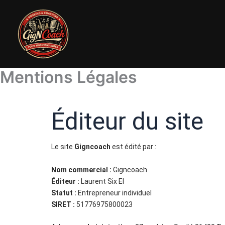
Aller
au
contenu
Mentions Légales
Éditeur du site
Le site
Gigncoach
est édité par :
Nom commercial :
Gigncoach
Éditeur :
Laurent Six EI
Statut :
Entrepreneur individuel
SIRET :
51776975800023